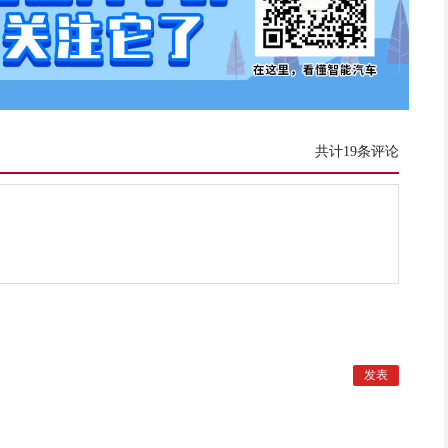
共计19条评论