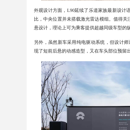
外观设计方面，L90延续了乐道家族最新设计
比，中央位置并未搭载激光雷达模组。值得关
悬设计，理论上可为乘客提供超越同级车型的
另外，虽然新车采用纯电驱动系统，但设计师
现了短前后悬的动感造型，又在车头部位预留