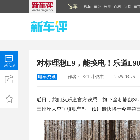
选车
视频
车评
长测
百科
问答
车
对标理想L9，能换电！乐道L9
评论19
电车资讯
作者：
XCP叶俊杰
2025-03-25
近日，我们从乐道官方获悉，旗下全新旗舰SU
三排座大空间旗舰车型，预计最快将于今年第三