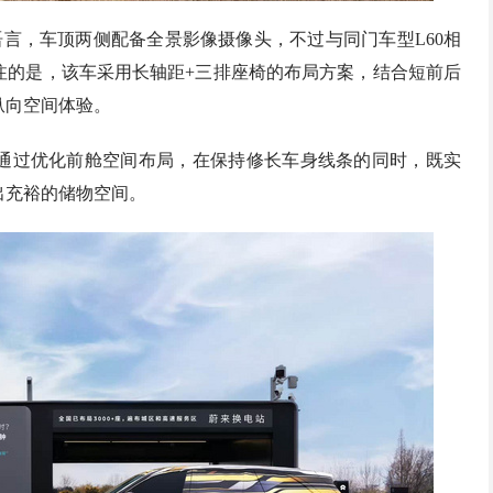
语言，车顶两侧配备全景影像摄像头，不过与同门车型L60相
注的是，该车采用长轴距+三排座椅的布局方案，结合短前后
纵向空间体验。
通过优化前舱空间布局，在保持修长车身线条的同时，既实
出充裕的储物空间。