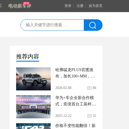
车
电动新车评
｜
｜
登录
注册
设为首页
推荐内容
哈弗猛龙PLUS官图发
布，加长100+MM，还
有激光雷达
2026-02-08
86
华为+车企全新合作模
式，奕境首台工装样车
正式下线
2025-12-22
52
价格不变性能翻倍！新