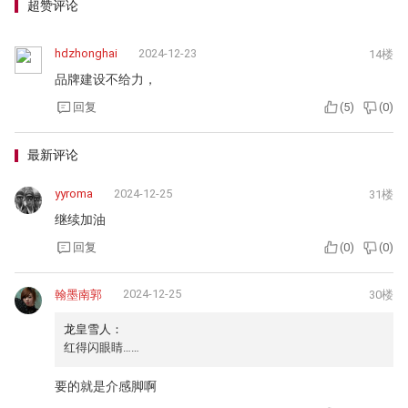
超赞评论
hdzhonghai
2024-12-23
14楼
品牌建设不给力，
回复
(
5
)
(
0
)
最新评论
yyroma
2024-12-25
31楼
继续加油
回复
(
0
)
(
0
)
2024-12-25
翰墨南郭
30楼
龙皇雪人：
红得闪眼睛……
要的就是介感脚啊