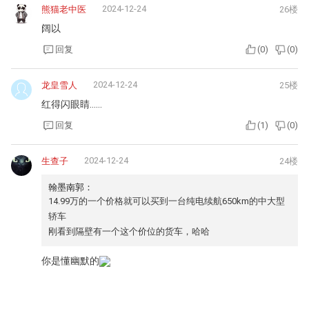
2024-12-24
熊猫老中医
26楼
阔以
回复
(
0
)
(
0
)
2024-12-24
龙皇雪人
25楼
红得闪眼睛……
回复
(
1
)
(
0
)
2024-12-24
生查子
24楼
翰墨南郭：
14.99万的一个价格就可以买到一台纯电续航650km的中大型
轿车
刚看到隔壁有一个这个价位的货车，哈哈
你是懂幽默的
回复
(
0
)
(
0
)