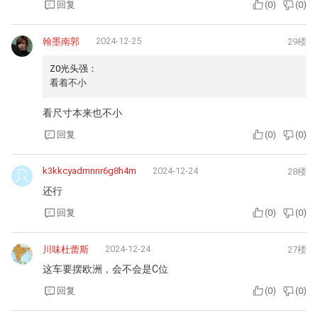
回复
(
0
)
(
0
)
2024-12-25
翰墨南郭
29楼
Z0光头强：
看着不小
看尺寸本来也不小
回复
(
0
)
(
0
)
k3kkcyadmnnr6g8h4m
2024-12-24
28楼
还行
回复
(
0
)
(
0
)
2024-12-24
川味杜蕾斯
27楼
这车要摆欧洲，会不会是C位
回复
(
0
)
(
0
)