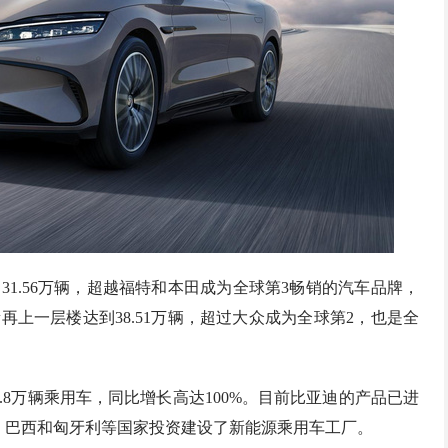
1.56万辆，超越福特和本田成为全球第3畅销的汽车品牌，
上一层楼达到38.51万辆，超过大众成为全球第2，也是全
.8万辆乘用车，同比增长高达100%。目前比亚迪的产品已进
、巴西和匈牙利等国家投资建设了新能源乘用车工厂。