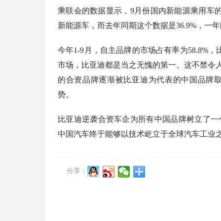
乘联会的数据显示，9月份国内新能源乘用车的
新能源车，而去年同期这个数据是36.9%，一
今年1-9月，自主品牌的市场占有率为58.8%
市场，比亚迪都是当之无愧的第一。这不禁令人
的合资品牌逐渐被比亚迪为代表的中国品牌
势。
比亚迪逆袭合资车企为所有中国品牌树立了一
中国汽车终于能够以技术屹立于全球汽车工业
分享：