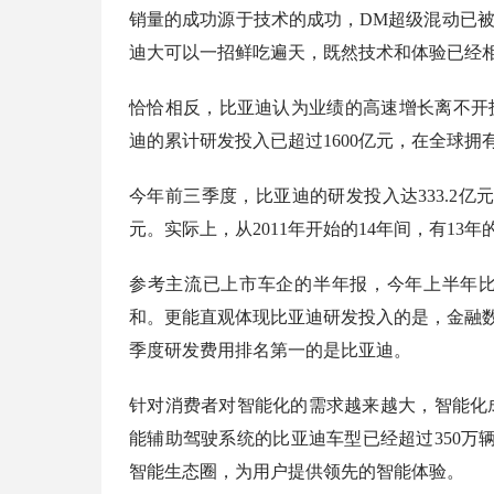
销量的成功源于技术的成功，DM超级混动已
迪大可以一招鲜吃遍天，既然技术和体验已经
恰恰相反，比亚迪认为业绩的高速增长离不开
迪的累计研发投入已超过1600亿元，在全球拥
今年前三季度，比亚迪的研发投入达333.2亿
元。实际上，从2011年开始的14年间，有1
参考主流已上市车企的半年报，今年上半年
和。更能直观体现比亚迪研发投入的是，金融数据
季度研发费用排名第一的是比亚迪。
针对消费者对智能化的需求越来越大，智能化
能辅助驾驶系统的比亚迪车型已经超过350万
智能生态圈，为用户提供领先的智能体验。