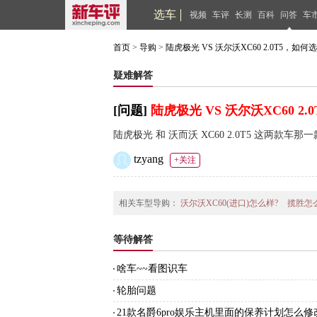
选车
视频
车评
长测
百科
问答
车
首页
>
导购
>
陆虎极光 VS 沃尔沃XC60 2.0T5，如何
疑难解答
[问题]
陆虎极光 VS 沃尔沃XC60 2
陆虎极光 和 沃而沃 XC60 2.0T5 这两款
tzyang
+关注
相关车型导购：
沃尔沃XC60(进口)怎么样?
揽胜怎
等待解答
啥车~~看图识车
轮胎问题
21款名爵6pro娱乐主机里面的保养计划怎么