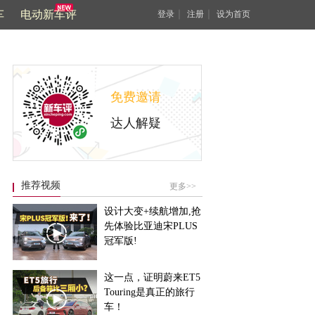
车
电动新车评
｜
｜
登录
注册
设为首页
免费邀请
达人解疑
推荐视频
更多>>
设计大变+续航增加,抢
先体验比亚迪宋PLUS
冠军版!
这一点，证明蔚来ET5
Touring是真正的旅行
车！