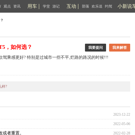
用车
互动
小新说
市
观点
资讯
学堂
游记
部落
欢乐送
约驾
选？
.0T5，如何选？
我要提问
我来解答
车那一款驾乘感更好? 特别是过城市一些不平,烂路的路况的时候!!!
么样?
2023-12-22
2022-05-06
修改或者重置。
2022-02-28