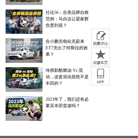
社论56：合资品牌自救
范例：马自达让梁家辉
负责到底？
在小鹏充电站充蔚来
ET7充出了特斯拉的效
果？
传祺影酷燃油 Vs 混
动，这套混动居然不是
丰田的？
2023年了，我们还有必
要买丰田雷凌吗？