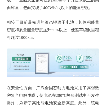
极），全固态正极可达到5mAh每平方厘米以上的高
面容量，进而实现了400Wh/kg以上的能量密度。
相较于目前最先进的液态锂离子电池，其体积能量
密度和质量能量密度提升50%以上，使整车续航里程
可超过1000km。
在安全性方面，广汽全固态动力电池采用了高强致
密复合电解质膜，使电池在200°C热箱测试中不发生
爆炸，刷新了高比能电池安全新高度。此外，该电