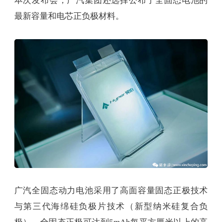
本次发布会，广汽集团还选择公布了全固态电池的
最新容量和电芯正负极材料。
广汽全固态动力电池采用了高面容量固态正极技术
与第三代海绵硅负极片技术（新型纳米硅复合负