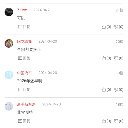
Zalive
2024-04-21
21楼
可以
回复
(
0
)
(
0
)
2024-04-20
阿克琉斯
20楼
全部都要换上
回复
(
0
)
(
0
)
2024-04-20
中国汽车
19楼
2026年还早啊
回复
(
0
)
(
0
)
2024-04-20
新手新车新
18楼
非常期待
回复
(
0
)
(
0
)