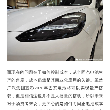
而现在的问题在于如何控制成本，从全固态电池生
产的角度，成本仍然是其商业化应用的关键。虽然
广汽集团宣称2026年固态电池将可以实现量产搭
载，但是相信这也并不是大批量的搭载，所以未来
对于消费者来说，更关心的是如何将固态电池成本