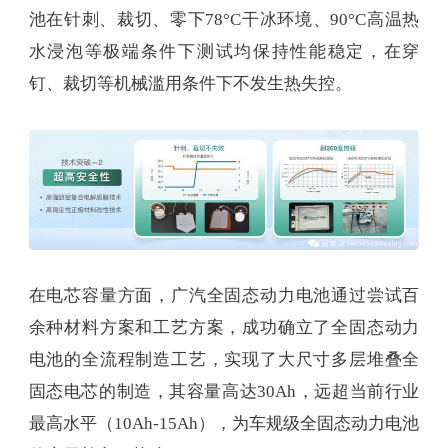
池在针刺、裁切、零下78°C干冰环境、90°C高温热
水浸泡等极端条件下测试均保持性能稳定，在穿
钉、裁切等机械滥用条件下不发生热失控。
在电芯容量方面，广汽全固态动力电池通过尝试百
余种材料方案和工艺方案，成功确立了全固态动力
电池的全流程制造工艺，实现了大尺寸多层堆叠全
固态电芯的制造，其容量高达30Ah，远超当前行业
最高水平（10Ah-15Ah），为车规级全固态动力电池