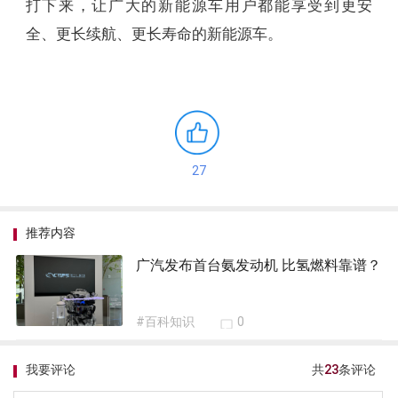
打下来，让广大的新能源车用户都能享受到更安
全、更长续航、更长寿命的新能源车。
27
推荐内容
广汽发布首台氨发动机 比氢燃料靠谱？
#百科知识
0
我要评论
共
23
条评论