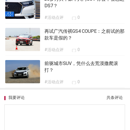
DS7？
#活动点评
0
再试广汽传祺GS4 COUPE：之前试的那
款车是假的？
#活动点评
0
前驱城市SUV，凭什么去荒漠撒爬滚
打？
#活动点评
0
我要评论
共
条评论