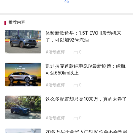
46
推荐内容
体验新款途岳：1.5T EVO II发动机来
了，可以加92号汽油
#活动点评
0
凯迪拉克首款纯电SUV最新剧透：续航
可达650km以上
#活动点评
0
这么多配置却只卖10来万，真的太卷了
#活动点评
0
20多万买个豪华入门SUV 你会不会想起