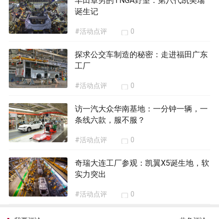
丰田章男的TNGA野望：第八代凯美瑞
诞生记
#活动点评
0
探求公交车制造的秘密：走进福田广东
工厂
#活动点评
0
访一汽大众华南基地：一分钟一辆，一
条线六款，服不服？
#活动点评
0
奇瑞大连工厂参观：凯翼X5诞生地，软
实力突出
#活动点评
0