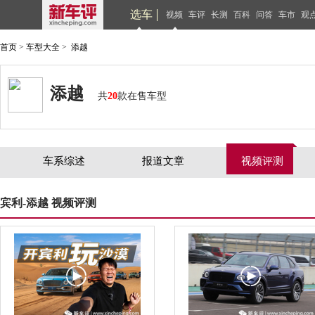
选车
视频
车评
长测
百科
问答
车市
观
首页
>
车型大全
>
添越
添越
共
20
款在售车型
车系综述
报道文章
视频评测
宾利-添越 视频评测