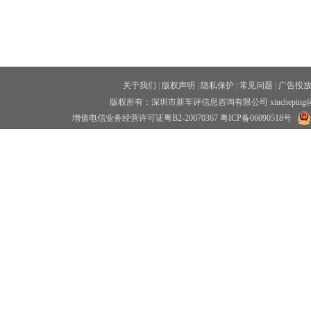
关于我们
|
版权声明
|
隐私保护
|
常见问题
|
广告投
版权所有：深圳市新车评信息咨询有限公司 xincheping
增值电信业务经营许可证粤B2-20070367
粤ICP备06090518号