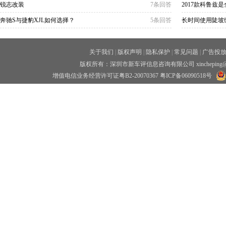
锐志改装
7条回答
2017款科鲁兹
奔驰S与捷豹XJL如何选择？
5条回答
长时间使用陡坡
关于我们
|
版权声明
|
隐私保护
|
常见问题
|
广告投
版权所有：深圳市新车评信息咨询有限公司 xincheping
增值电信业务经营许可证粤B2-20070367
粤ICP备06090518号