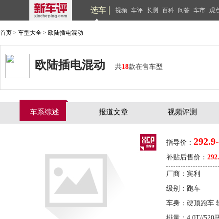
选车
视频
车评
长测
百科
问答
车市
观
首页
>
车型大全
>
欧陆插电混动
欧陆插电混动
共
18
款在售车型
车系综述
报道文章
视频评测
292.9
指导价：
补贴后售价：
292
厂商：宾利
级别：跑车
车身：硬顶跑车 
排量：4.0T//520马