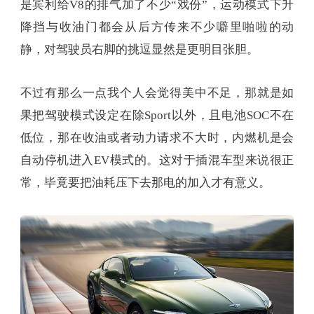
是宾利给V8的排气加了不少“戏份”，运动模式下升
降挡与收油门都会从后方传来不少噼里啪啦的动
静，对驾驶员右脚的挑逗显然是更明目张胆。
不过有那么一点我个人会觉得美中不足，那就是如
果把驾驶模式设定在除Sport以外，且电池SOC不在
低位，那在收油或者动力请求不大时，内燃机是会
自动停机进入EV模式的。这对于插混车型来说很正
常，毕竟要把油耗压下去那电的加入才有意义。