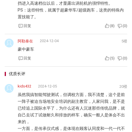
挡进入高速档位以后，才显露出涡轮机的强悍特性。
PS：这些特性，就属于超豪华车/超级跑车，这类的特殊内
置技能了。
回复
(
8
)
(
0
)
2024-12-04
阿勒泰在
5楼
豪中豪车
回复
(
5
)
(
0
)
优质长评
kids432
2024-12-05
20楼
虽然我搞智能驾驶测试，但调校方面，我不清楚，这个是前
一阵子被迫当场地安全培训的副主教官，人家问我，是不是
已经追上国际水平了，为什么还有人沉迷那些传统品牌，就
自己去试了试做耐久和排放的样车，确实一般人是体会不出
来的，
一方面，是传承仪式感，是体现在顾客认同度和一代一代不