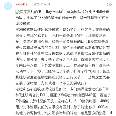
kids432
2024-12-04
2楼
其实宾利的“Bentley Mode”，就如同法拉利刚从458传奇
自吸，换成了488涡轮增压的时候一样，是一种特殊的官方
调校模式，
宾利模式默认使用这种模式，是为了让目标客户，在驾驶的
时候，主观的感受到，宾利一直是那个宾利，那怕改动再
多，味道还是那么棒。如果一定要解释的话，B模式就是驾
驶模式和驾驶元素的自动档，整个车子的传感器都在给分布
在车身各种的处理器反馈数据，总处理器根据反馈作出新的
决策，在分发下去，整个过程无声无息，仅限贵族本色，但
车内四平八稳，车外波澜壮阔，上一秒还是高车身，没有半
点动静，下一秒，已经降低了车身，打开了排气阀门，甚至
悬挂软硬度都在根据路况反馈，进行调节。（当然这里需要
选装，保时捷、宾利就没一个不是死要钱的）
法拉利当初自吸改涡轮就是如此，专门为涡轮发动机的ECU
和7速双离合的TCU，匹配了5幅动力输出图MAP图，覆盖了
7个档位，所对应的工况，这样在1、2、3挡的时候，488给
用户的体验跟以前的自吸没有区别，除了转速 低了1000转，
其他的转弯特性，动力逐步增加的味道，都是那么的熟悉。4