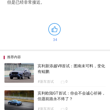
但是已经非常接近。
34
推荐内容
宾利新添越V8首试：图南未可料，变化
有鲲鹏
#新车首试
0
宾利欧陆GT首试：你会不会诚心祈祷，
但愿前路永不终了？
#新车首试
0