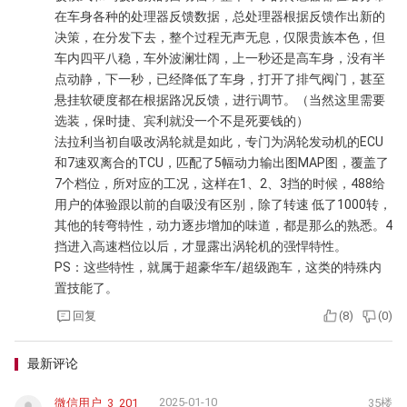
在车身各种的处理器反馈数据，总处理器根据反馈作出新的
决策，在分发下去，整个过程无声无息，仅限贵族本色，但
车内四平八稳，车外波澜壮阔，上一秒还是高车身，没有半
点动静，下一秒，已经降低了车身，打开了排气阀门，甚至
悬挂软硬度都在根据路况反馈，进行调节。（当然这里需要
选装，保时捷、宾利就没一个不是死要钱的）
法拉利当初自吸改涡轮就是如此，专门为涡轮发动机的ECU
和7速双离合的TCU，匹配了5幅动力输出图MAP图，覆盖了
7个档位，所对应的工况，这样在1、2、3挡的时候，488给
用户的体验跟以前的自吸没有区别，除了转速 低了1000转，
其他的转弯特性，动力逐步增加的味道，都是那么的熟悉。4
挡进入高速档位以后，才显露出涡轮机的强悍特性。
PS：这些特性，就属于超豪华车/超级跑车，这类的特殊内
置技能了。
回复
(
8
)
(
0
)
最新评论
2025-01-10
微信用户_3_201
35楼