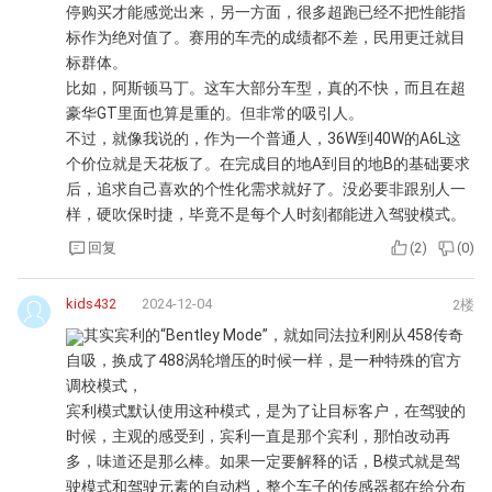
停购买才能感觉出来，另一方面，很多超跑已经不把性能指
标作为绝对值了。赛用的车壳的成绩都不差，民用更迁就目
标群体。
比如，阿斯顿马丁。这车大部分车型，真的不快，而且在超
豪华GT里面也算是重的。但非常的吸引人。
不过，就像我说的，作为一个普通人，36W到40W的A6L这
个价位就是天花板了。在完成目的地A到目的地B的基础要求
后，追求自己喜欢的个性化需求就好了。没必要非跟别人一
样，硬吹保时捷，毕竟不是每个人时刻都能进入驾驶模式。
回复
(
2
)
(
0
)
kids432
2024-12-04
2楼
其实宾利的“Bentley Mode”，就如同法拉利刚从458传奇
自吸，换成了488涡轮增压的时候一样，是一种特殊的官方
调校模式，
宾利模式默认使用这种模式，是为了让目标客户，在驾驶的
时候，主观的感受到，宾利一直是那个宾利，那怕改动再
多，味道还是那么棒。如果一定要解释的话，B模式就是驾
驶模式和驾驶元素的自动档，整个车子的传感器都在给分布