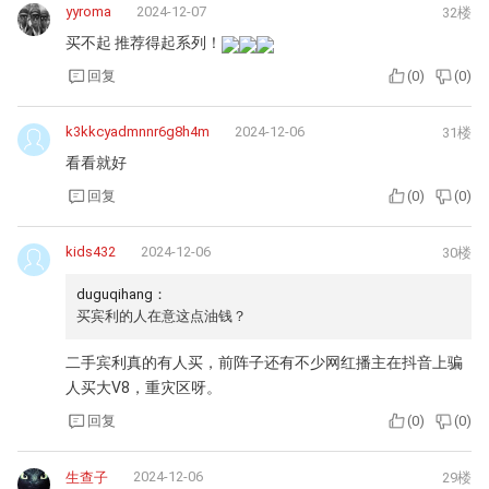
yyroma
2024-12-07
32楼
买不起 推荐得起系列！
回复
(
0
)
(
0
)
k3kkcyadmnnr6g8h4m
2024-12-06
31楼
看看就好
回复
(
0
)
(
0
)
kids432
2024-12-06
30楼
duguqihang：
买宾利的人在意这点油钱？
二手宾利真的有人买，前阵子还有不少网红播主在抖音上骗
人买大V8，重灾区呀。
回复
(
0
)
(
0
)
2024-12-06
生查子
29楼