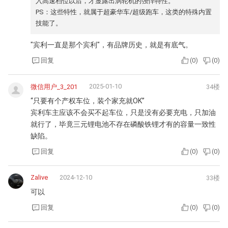
入高速档位以后，才显露出涡轮机的强悍特性。
PS：这些特性，就属于超豪华车/超级跑车，这类的特殊内置
技能了。
"宾利一直是那个宾利"，有品牌历史，就是有底气。
回复
(
0
)
(
0
)
2025-01-10
微信用户_3_201
34楼
“只要有个产权车位，装个家充就OK”
宾利车主应该不会买不起车位，只是没有必要充电，只加油
就行了，毕竟三元锂电池不存在磷酸铁锂才有的容量一致性
缺陷。
回复
(
0
)
(
0
)
Zalive
2024-12-10
33楼
可以
回复
(
0
)
(
0
)