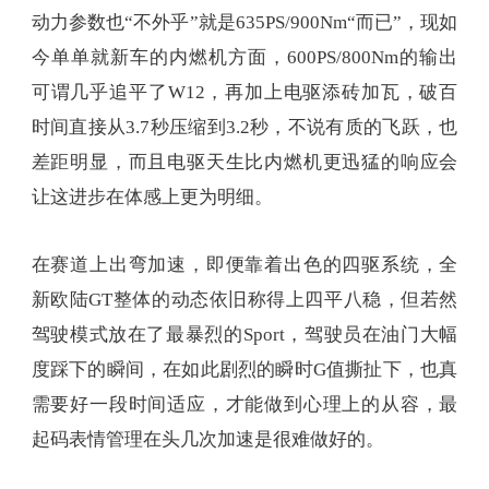
动力参数也“不外乎”就是635PS/900Nm“而已”，现如
今单单就新车的内燃机方面，600PS/800Nm的输出
可谓几乎追平了W12，再加上电驱添砖加瓦，破百
时间直接从3.7秒压缩到3.2秒，不说有质的飞跃，也
差距明显，而且电驱天生比内燃机更迅猛的响应会
让这进步在体感上更为明细。
在赛道上出弯加速，即便靠着出色的四驱系统，全
新欧陆GT整体的动态依旧称得上四平八稳，但若然
驾驶模式放在了最暴烈的Sport，驾驶员在油门大幅
度踩下的瞬间，在如此剧烈的瞬时G值撕扯下，也真
需要好一段时间适应，才能做到心理上的从容，最
起码表情管理在头几次加速是很难做好的。