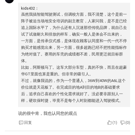
kids432：
虽然我搞智能驾驶测试，但调校方面，我不清楚，这个是前一
阵子被迫当场地安全培训的副主教官，人家问我，是不是已经
追上国际水平了，为什么还有人沉迷那些传统品牌，就自己去
试了试做耐久和排放的样车，确实一般人是体会不出来的，
一方面，是传承仪式感，是体现在顾客认同度和一代一代不停
购买才能感觉出来，另一方面，很多超跑已经不把性能指标作
为绝对值了。赛用的车壳的成绩都不差，民用更迁就目标群
体。
比如，阿斯顿马丁。这车大部分车型，真的不快，而且在超豪
华GT里面也算是重的。但非常的吸引人。
不过，就像我说的，作为一个普通人，36W到40W的A6L这个
价位就是天花板了。在完成目的地A到目的地B的基础要求
后，追求自己喜欢的个性化需求就好了。没必要非跟别人一
样，硬吹保时捷，毕竟不是每个人时刻都能进入驾驶模式。
说的很中肯，我也认同您的观点
回复
(
1
)
(
0
)