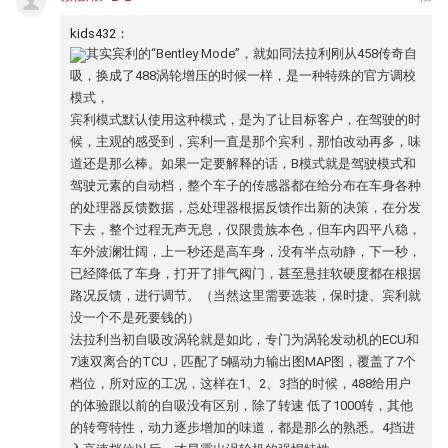
kids432：
其实宾利的“Bentley Mode”，就如同法拉利刚从458传奇自
吸，换成了488涡轮增压的时候一样，是一种特殊的官方调校
模式，
宾利模式默认使用这种模式，是为了让目标客户，在驾驶的时
候，主观的感受到，宾利一直是那个宾利，那怕改动再多，味
道还是那么棒。如果一定要解释的话，B模式就是驾驶模式和
驾驶元素的自动档，整个车子的传感器都在给分布在车身各种
的处理器反馈数据，总处理器根据反馈作出新的决策，在分发
下去，整个过程无声无息，仅限贵族本色，但车内四平八稳，
车外波澜壮阔，上一秒还是高车身，没有半点动静，下一秒，
已经降低了车身，打开了排气阀门，甚至悬挂软硬度都在根据
路况反馈，进行调节。（当然这里需要选装，保时捷、宾利就
没一个不是死要钱的）
法拉利当初自吸改涡轮就是如此，专门为涡轮发动机的ECU和
7速双离合的TCU，匹配了5幅动力输出图MAP图，覆盖了7个
档位，所对应的工况，这样在1、2、3挡的时候，488给用户
的体验跟以前的自吸没有区别，除了转速 低了1000转，其他
的转弯特性，动力逐步增加的味道，都是那么的熟悉。4挡进