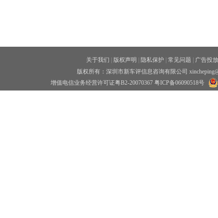
关于我们
|
版权声明
|
隐私保护
|
常见问题
|
广告投
版权所有：深圳市新车评信息咨询有限公司 xincheping
增值电信业务经营许可证粤B2-20070367
粤ICP备06090518号