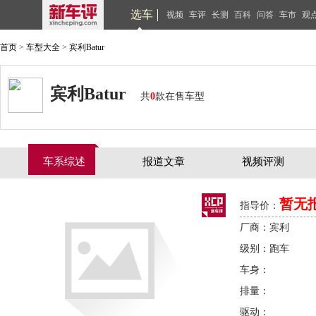
选车
视频
车评
长测
百科
问答
车市
观
首页
>
车型大全
>
宾利Batur
宾利Batur
共
0
款在售车型
车系综述
报道文章
视频评测
暂无
指导价：
厂商：宾利
级别：跑车
车身：
排量：
驱动：