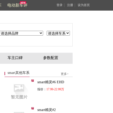
车
电动新车评
｜
｜
登录
注册
设为首页
车主口碑
参数配置
smart其他车系
更多>
smart精灵#6 EHD
报价：
17.99-22.99万
smart精灵#2