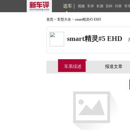
选车
视频
车评
长测
百科
问答
车
首页
>
车型大全
>
smart精灵#5 EHD
smart精灵#5 EHD
车系综述
报道文章