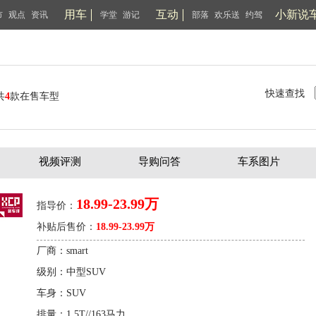
用车
互动
小新说
市
观点
资讯
学堂
游记
部落
欢乐送
约驾
快速查找
共
4
款在售车型
视频评测
导购问答
车系图片
18.99-23.99万
指导价：
补贴后售价：
18.99-23.99万
厂商：smart
级别：中型SUV
车身：SUV
排量：1.5T//163马力