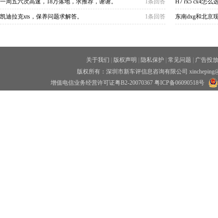
一周五六次高速，18万落地，求推荐，谢谢。
1条回答
H7 rx5 cx4怎么
凯迪拉克xts，保养问题求解答。
1条回答
东南dxg和北京现
关于我们
|
版权声明
|
隐私保护
|
常见问题
|
广告投
版权所有：深圳市新车评信息咨询有限公司 xincheping
增值电信业务经营许可证粤B2-20070367
粤ICP备06090518号