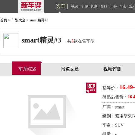
选车
视频
车评
长测
百科
问答
车市
观
首页
>
车型大全
>
smart精灵#3
smart精灵#3
共
5
款在售车型
车系综述
报道文章
视频评测
16.49
指导价：
补贴后售价：
16.
厂商：smart
级别：紧凑型SU
车身：SUV
排量：-