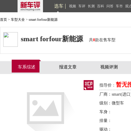
选车
视频
车评
长测
百科
问答
车市
观
首页
>
车型大全
>
smart forfour新能源
smart forfour新能源
共
0
款在售车型
车系综述
报道文章
视频评测
暂无
指导价：
厂商：smart(进口
级别：微型车
车身：
排量：
驱动：