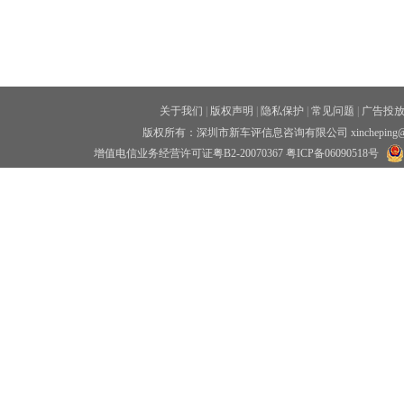
关于我们
|
版权声明
|
隐私保护
|
常见问题
|
广告投
版权所有：深圳市新车评信息咨询有限公司 xincheping
增值电信业务经营许可证粤B2-20070367
粤ICP备06090518号