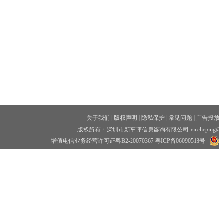
关于我们
|
版权声明
|
隐私保护
|
常见问题
|
广告投
版权所有：深圳市新车评信息咨询有限公司 xincheping
增值电信业务经营许可证粤B2-20070367
粤ICP备06090518号