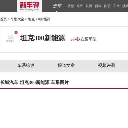
选车
视频
车评
长测
百科
问答
车市
观
首页
>
车型大全
>
坦克300新能源
坦克300新能源
共
4
款在售车型
车系综述
报道文章
视频评测
长城汽车-坦克300新能源 车系图片