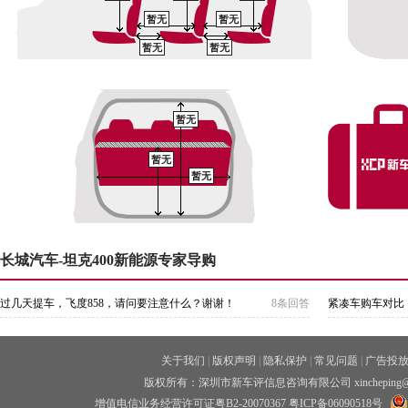
暂无
暂无
暂无
暂无
暂无
暂无
暂无
长城汽车-坦克400新能源专家导购
过几天提车，飞度858，请问要注意什么？谢谢！
8条回答
紧凑车购车对比
关于我们
|
版权声明
|
隐私保护
|
常见问题
|
广告投
版权所有：深圳市新车评信息咨询有限公司 xincheping
增值电信业务经营许可证粤B2-20070367
粤ICP备06090518号