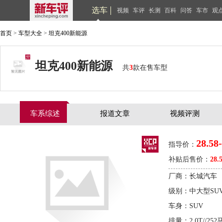
选车
视频
车评
长测
百科
问答
车市
观
首页
>
车型大全
>
坦克400新能源
坦克400新能源
共
3
款在售车型
车系综述
报道文章
视频评测
28.58
指导价：
补贴后售价：
28.
厂商：长城汽车
级别：中大型SU
车身：SUV
排量：2.0T//252