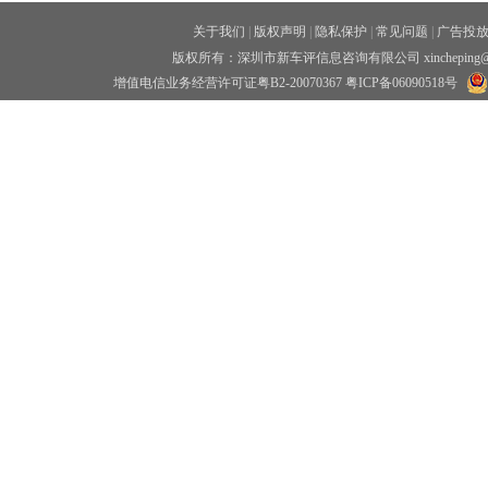
关于我们
|
版权声明
|
隐私保护
|
常见问题
|
广告投
版权所有：深圳市新车评信息咨询有限公司 xincheping
增值电信业务经营许可证粤B2-20070367
粤ICP备06090518号