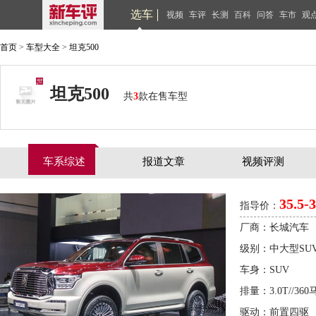
选车
视频
车评
长测
百科
问答
车市
观
首页
>
车型大全
>
坦克500
坦克500
共
3
款在售车型
车系综述
报道文章
视频评测
35.5-
指导价：
厂商：长城汽车
级别：中大型SU
车身：SUV
排量：3.0T//360
驱动：前置四驱