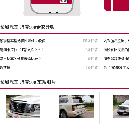
暂无
长城汽车-坦克500专家导购
紧凑型车型选择性困难，求解
135条回答
内置胎压监测、
请问卡罗拉1.2T怎么样？？？
3条回答
有没有比实用的
马自达车的使用寿命比较？
4条回答
凯美瑞双擎机油
欧蓝德
1条回答
欧兰德5座和荣放
长城汽车-坦克500 车系图片