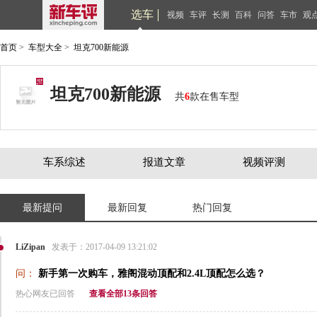
选车
视频
车评
长测
百科
问答
车市
观
首页
>
车型大全
>
坦克700新能源
坦克700新能源
共
6
款在售车型
车系综述
报道文章
视频评测
最新提问
最新回复
热门回复
LiZipan
发表于：2017-04-09 13:21:02
问：
新手第一次购车，雅阁混动顶配和2.4L顶配怎么选？
热心网友已回答
查看全部13条回答