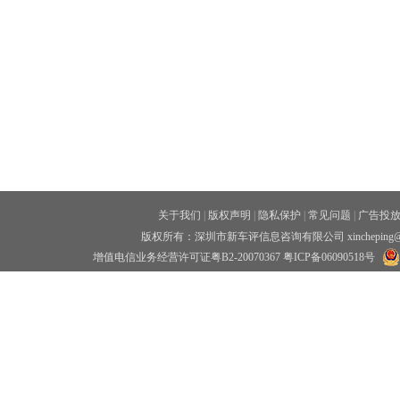
关于我们
|
版权声明
|
隐私保护
|
常见问题
|
广告投
版权所有：深圳市新车评信息咨询有限公司 xincheping
增值电信业务经营许可证粤B2-20070367
粤ICP备06090518号