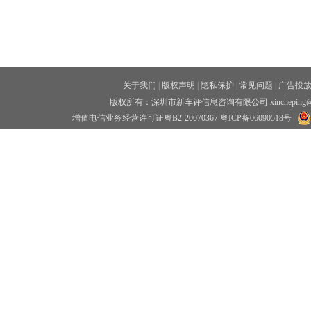
关于我们
|
版权声明
|
隐私保护
|
常见问题
|
广告投
版权所有：深圳市新车评信息咨询有限公司 xincheping
增值电信业务经营许可证粤B2-20070367
粤ICP备06090518号