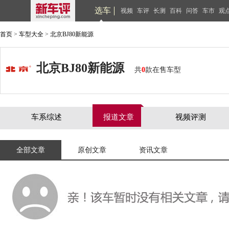
选车
视频
车评
长测
百科
问答
车市
观
首页
>
车型大全
>
北京BJ80新能源
北京BJ80新能源
共
0
款在售车型
车系综述
报道文章
视频评测
全部文章
原创文章
资讯文章