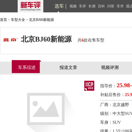
选车
视频
车评
长测
百科
问答
车市
观
首页
>
车型大全
>
北京BJ60新能源
北京BJ60新能源
共
6
款在售车型
车系综述
报道文章
视频评测
25.98
指导价：
补贴后售价：
25.
厂商：北京越野
级别：中大型SU
车身：SUV
排量：1.5T//188