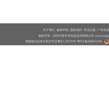
关于我们
|
版权声明
|
隐私保护
|
常见问题
|
广告投
版权所有：深圳市新车评信息咨询有限公司 xincheping
增值电信业务经营许可证粤B2-20070367
粤ICP备06090518号