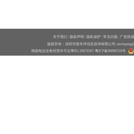
关于我们
|
版权声明
|
隐私保护
|
常见问题
|
广告投
版权所有：深圳市新车评信息咨询有限公司 xincheping
增值电信业务经营许可证粤B2-20070367
粤ICP备06090518号