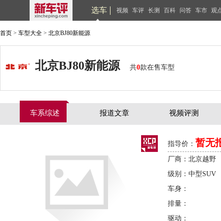
选车
视频
车评
长测
百科
问答
车市
观
首页
>
车型大全
>
北京BJ80新能源
北京BJ80新能源
共
0
款在售车型
车系综述
报道文章
视频评测
暂无
指导价：
厂商：北京越野
级别：中型SUV
车身：
排量：
驱动：