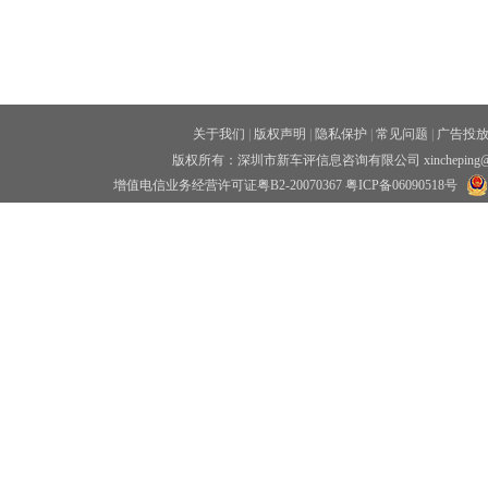
关于我们
|
版权声明
|
隐私保护
|
常见问题
|
广告投
版权所有：深圳市新车评信息咨询有限公司 xincheping
增值电信业务经营许可证粤B2-20070367
粤ICP备06090518号