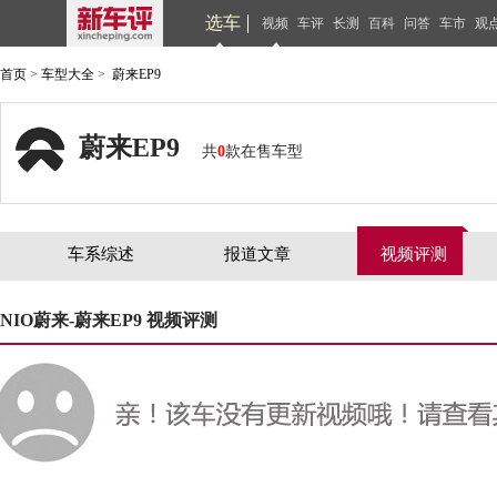
选车
视频
车评
长测
百科
问答
车市
观
首页
>
车型大全
>
蔚来EP9
蔚来EP9
共
0
款在售车型
车系综述
报道文章
视频评测
NIO蔚来-蔚来EP9 视频评测