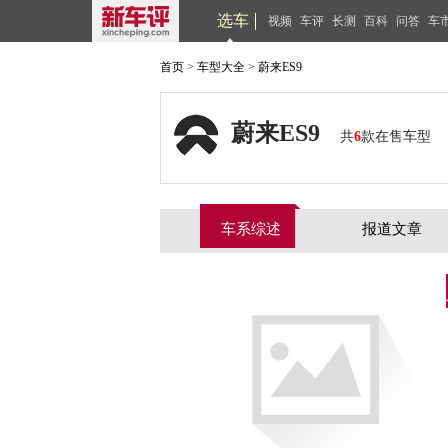
选车
视频
车评
长测
百科
问答
车
首页
>
车型大全
>
蔚来ES9
蔚来ES9
共
6
款在售车型
车系综述
报道文章