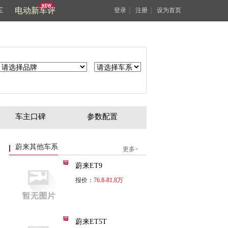
车
电动新车评
｜
｜
登录
注册
设为首页
车主口碑
参数配置
蔚来其他车系
更多>
蔚来ET9
报价：
76.8-81.8万
蔚来ET5T