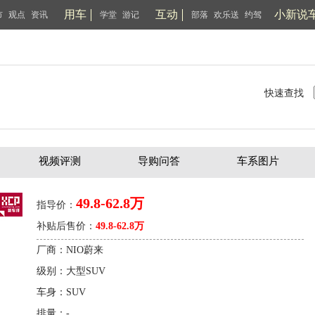
用车
互动
小新说
市
观点
资讯
学堂
游记
部落
欢乐送
约驾
快速查找
视频评测
导购问答
车系图片
49.8-62.8万
指导价：
补贴后售价：
49.8-62.8万
厂商：NIO蔚来
级别：大型SUV
车身：SUV
排量：-