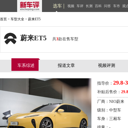
选车
视频
车评
长测
百科
问答
车市
观
首页
>
车型大全
>
蔚来ET5
蔚来ET5
共
3
款在售车型
车系综述
报道文章
视频评测
29.8-
指导价：
补贴后售价：
29.
厂商：NIO蔚来
级别：中型车
车身：三厢车
排量：-