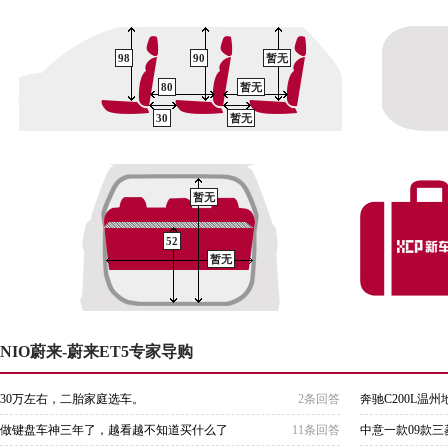
98
90
暂无
80
暂无
30
暂无
暂无
52
暂无
NIO蔚来-蔚来ET5专家导购
30万左右，二胎家庭选车。
2条回答
奔驰C200L温
做键盘车神三年了，越看越不知道买什么了
11条回答
中意一款09款三