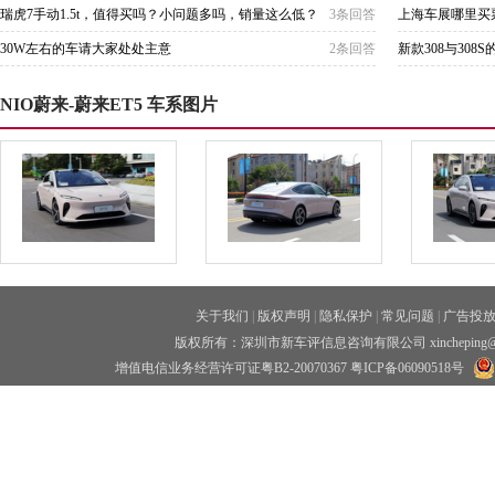
瑞虎7手动1.5t，值得买吗？小问题多吗，销量这么低？
3条回答
上海车展哪里买
30W左右的车请大家处处主意
2条回答
新款308与308
NIO蔚来-蔚来ET5 车系图片
关于我们
|
版权声明
|
隐私保护
|
常见问题
|
广告投
版权所有：深圳市新车评信息咨询有限公司 xincheping
增值电信业务经营许可证粤B2-20070367
粤ICP备06090518号