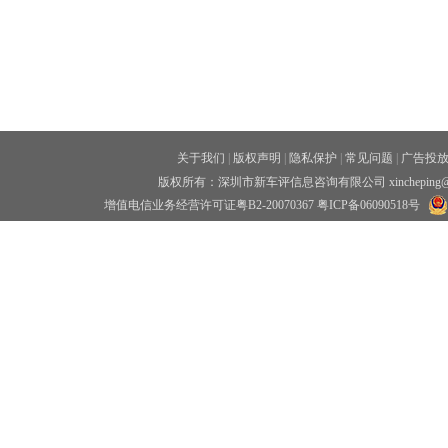
关于我们
|
版权声明
|
隐私保护
|
常见问题
|
广告投
版权所有：深圳市新车评信息咨询有限公司 xincheping
增值电信业务经营许可证粤B2-20070367
粤ICP备06090518号