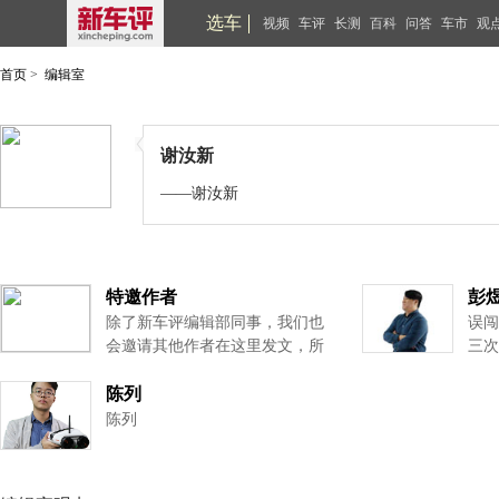
选车
视频
车评
长测
百科
问答
车市
观
首页
>
编辑室
谢汝新
——谢汝新
特邀作者
彭
除了新车评编辑部同事，我们也
误闯
会邀请其他作者在这里发文，所
三次
以来这里看看，您或许会得到惊
喜。
陈列
陈列