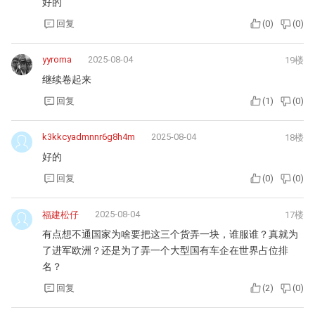
好的
回复
(
0
)
(
0
)
yyroma
2025-08-04
19楼
继续卷起来
回复
(
1
)
(
0
)
k3kkcyadmnnr6g8h4m
2025-08-04
18楼
好的
回复
(
0
)
(
0
)
2025-08-04
福建松仔
17楼
有点想不通国家为啥要把这三个货弄一块，谁服谁？真就为
了进军欧洲？还是为了弄一个大型国有车企在世界占位排
名？
回复
(
2
)
(
0
)