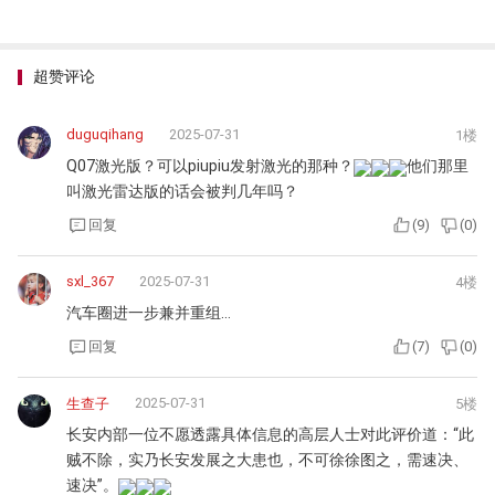
超赞评论
duguqihang
2025-07-31
1楼
Q07激光版？可以piupiu发射激光的那种？
他们那里
叫激光雷达版的话会被判几年吗？
回复
(
9
)
(
0
)
sxl_367
2025-07-31
4楼
汽车圈进一步兼并重组…
回复
(
7
)
(
0
)
2025-07-31
生查子
5楼
长安内部一位不愿透露具体信息的高层人士对此评价道：“此
贼不除，实乃长安发展之大患也，不可徐徐图之，需速决、
速决”。