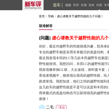
选车
视频
车评
长测
百科
问答
车
首页
>
导购
>
虚心请教关于越野性能的几个问题！
疑难解答
[问题]
虚心请教关于越野性能的几个
你好，最近对越野车的性能很感兴趣，想具体
专业的越野车都是采用非承载式的底盘结构，
最近我发现丰田的LC等几款丰田越野车也都
野性能很强。我想问问，丰田LC的越野性能
我发现像奔驰GL级，大众途锐，保时捷卡宴，
章或者视频中，都表现出很高的越野性能，给
路虎发现。我想知道，他们之间的越野性能到
这几款车的越野性能是不是可以说是和丰田的
用承载式的底盘结构也可以获得很高的越野性
谢谢！
二毛
+关注