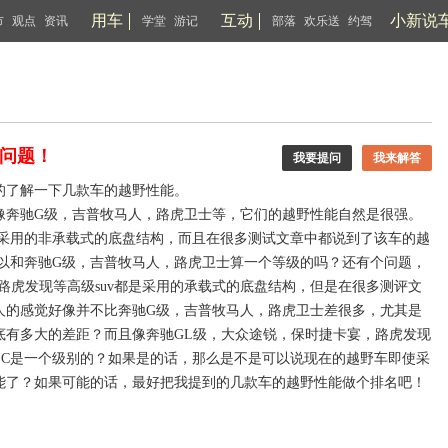
用车
互动
小新说
市
观点
资讯
学堂
游记
部落
欢乐送
约驾
问题！
我要提问
我来解答
的了解一下几款车的越野性能。
像奔驰G级，吉普牧马人，路虎卫士等，它们的越野性能自然是很强。
是采用的非承载式的底盘结构，而且在很多测试文章中都说到了该车的越
可以和奔驰G级，吉普牧马人，路虎卫士算一个等级的吗？还有个问题，
路虎发现等高级suv都是采用的承载式的底盘结构，但是在很多测评文
人的感觉好像并不比奔驰G级，吉普牧马人，路虎卫士差很多，尤其是
底有多大的差距？而且像奔驰GL级，大众途锐，保时捷卡宴，路虎发现
LC是一个级别的？如果是的话，那么是不是可以说现在的越野车即使采
能了？如果可能的话，最好把我提到的几款车的越野性能做个排名吧！