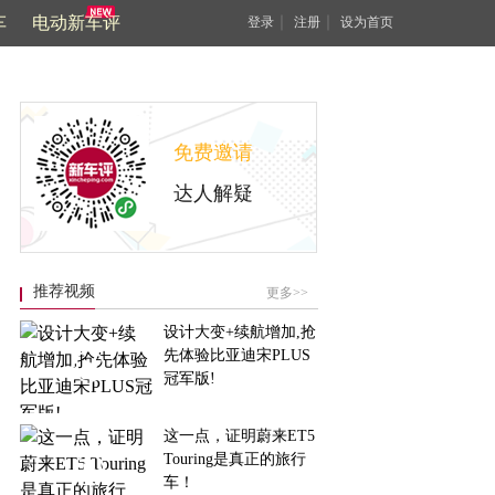
车
电动新车评
｜
｜
登录
注册
设为首页
免费邀请
达人解疑
推荐视频
更多>>
设计大变+续航增加,抢
先体验比亚迪宋PLUS
冠军版!
这一点，证明蔚来ET5
Touring是真正的旅行
车！