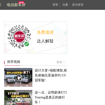
车
电动新车评
｜
｜
登录
注册
设为首页
免费邀请
达人解疑
推荐视频
更多>>
设计大变+续航增加,抢
先体验比亚迪宋PLUS
冠军版!
这一点，证明蔚来ET5
Touring是真正的旅行
车！