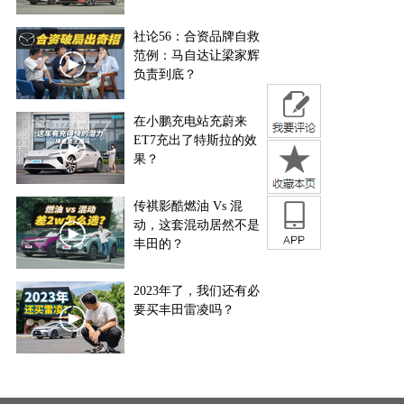
社论56：合资品牌自救
范例：马自达让梁家辉
负责到底？
在小鹏充电站充蔚来
ET7充出了特斯拉的效
果？
传祺影酷燃油 Vs 混
动，这套混动居然不是
丰田的？
2023年了，我们还有必
要买丰田雷凌吗？