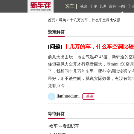
选车
视频
车评
长测
百科
问答
车
首页
>
导购
>
十几万的车，什么车空调比较强
疑难解答
[问题]
十几万的车，什么车空调比较
前几天出去玩，地面气温42 43度，新轩逸
住但要风力全开才行噪音巨大，老mini r56
了，我想问十几万的车里，哪些空调比较强？有没有
果好，咱不谈空间，就说实际效果，有没有能4
觉有点冷
lianhuadami
+关注
等待解答
啥车~~看图识车