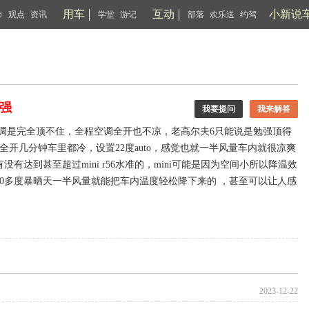
用车
互动
小新说
市
观点
资讯
学堂
游记
部落
欢乐送
约驾
强
我要提问
我来解答
的空调是完全顶不住，全程空调全开也不凉，老高尔夫6只能说是勉强顶得
空调全开几分钟车里都冷，设置22度auto，感觉也就一半风量车内就很凉爽
达到甚至超过mini r56水准的，mini可能是因为空间小所以降温效
0多度暴晒天一半风量就能把车内温度轻松降下来的 ，甚至可以让人感
2023-12-22