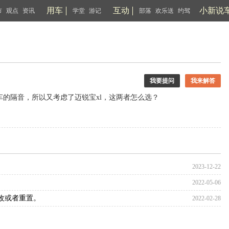
用车
互动
小新说
市
观点
资讯
学堂
游记
部落
欢乐送
约驾
我要提问
我来解答
的隔音，所以又考虑了迈锐宝xl，这两者怎么选？
2023-12-22
2022-05-06
修改或者重置。
2022-02-28