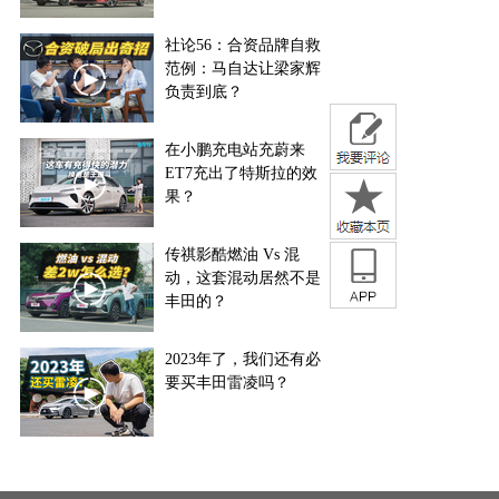
社论56：合资品牌自救
范例：马自达让梁家辉
负责到底？
在小鹏充电站充蔚来
ET7充出了特斯拉的效
果？
传祺影酷燃油 Vs 混
动，这套混动居然不是
丰田的？
2023年了，我们还有必
要买丰田雷凌吗？