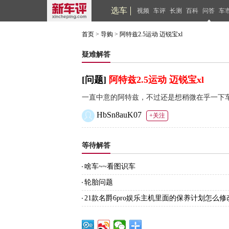
选车
视频
车评
长测
百科
问答
车
首页
>
导购
>
阿特兹2.5运动 迈锐宝xl
疑难解答
[问题]
阿特兹2.5运动 迈锐宝xl
一直中意的阿特兹，不过还是想稍微在乎一下车
HbSn8auK07
+关注
等待解答
啥车~~看图识车
轮胎问题
21款名爵6pro娱乐主机里面的保养计划怎么