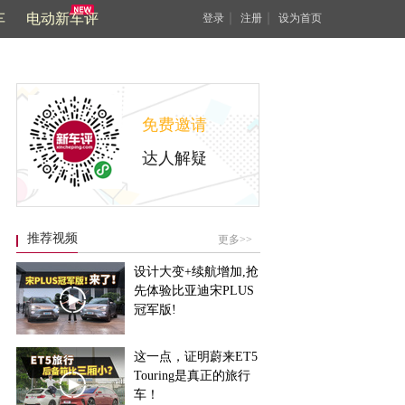
车
电动新车评
｜
｜
登录
注册
设为首页
免费邀请
达人解疑
推荐视频
更多>>
设计大变+续航增加,抢
先体验比亚迪宋PLUS
冠军版!
这一点，证明蔚来ET5
Touring是真正的旅行
车！