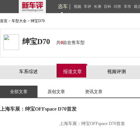
选车
视频
车评
长测
百科
问答
车市
观
首页
>
车型大全
>
绅宝D70
绅宝D70
共
0
款在售车型
车系综述
报道文章
视频评测
全部文章
原创文章
资讯文章
上海车展：绅宝OFFspace D70首发
上海车展：绅宝OFFspace D70首发