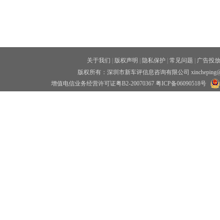
关于我们
|
版权声明
|
隐私保护
|
常见问题
|
广告投
版权所有：深圳市新车评信息咨询有限公司 xincheping
增值电信业务经营许可证粤B2-20070367
粤ICP备06090518号