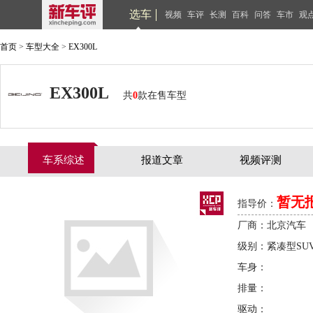
选车
视频
车评
长测
百科
问答
车市
观
首页
>
车型大全
>
EX300L
EX300L
共
0
款在售车型
车系综述
报道文章
视频评测
暂无
指导价：
厂商：北京汽车
级别：紧凑型SU
车身：
排量：
驱动：