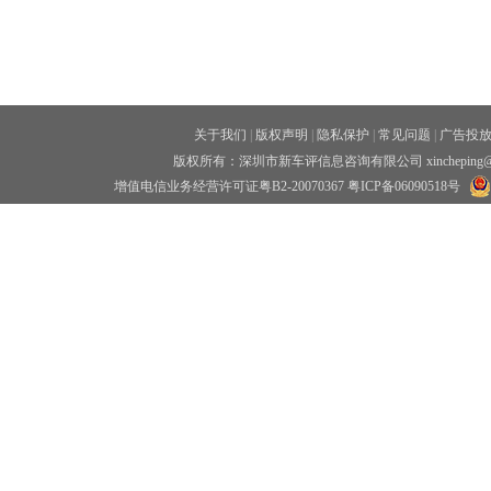
关于我们
|
版权声明
|
隐私保护
|
常见问题
|
广告投
版权所有：深圳市新车评信息咨询有限公司 xincheping
增值电信业务经营许可证粤B2-20070367
粤ICP备06090518号