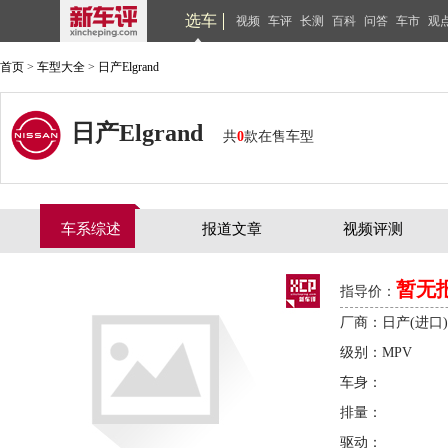
选车
视频
车评
长测
百科
问答
车市
观
首页
>
车型大全
>
日产Elgrand
日产Elgrand
共
0
款在售车型
车系综述
报道文章
视频评测
暂无
指导价：
厂商：日产(进口)
级别：MPV
车身：
排量：
驱动：