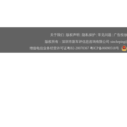
关于我们
|
版权声明
|
隐私保护
|
常见问题
|
广告投
版权所有：深圳市新车评信息咨询有限公司 xincheping
增值电信业务经营许可证粤B2-20070367
粤ICP备06090518号