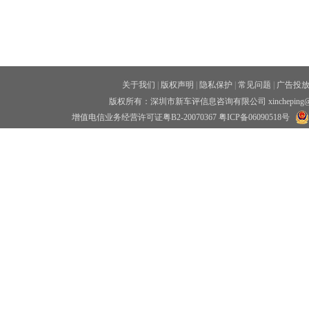
关于我们
|
版权声明
|
隐私保护
|
常见问题
|
广告投
版权所有：深圳市新车评信息咨询有限公司 xincheping
增值电信业务经营许可证粤B2-20070367
粤ICP备06090518号