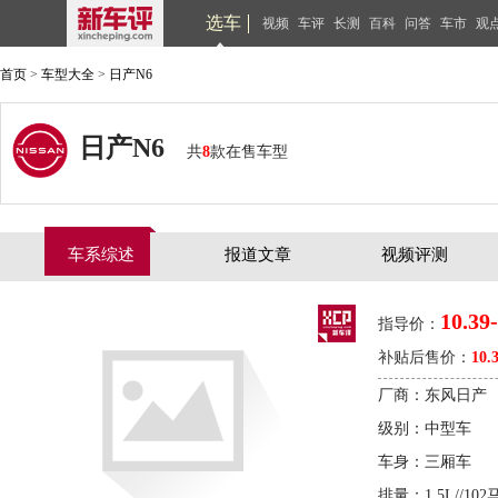
选车
视频
车评
长测
百科
问答
车市
观
首页
>
车型大全
>
日产N6
日产N6
共
8
款在售车型
车系综述
报道文章
视频评测
10.39
指导价：
补贴后售价：
10.
厂商：东风日产
级别：中型车
车身：三厢车
排量：1.5L//102