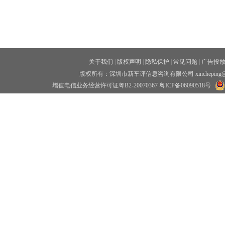
关于我们
|
版权声明
|
隐私保护
|
常见问题
|
广告投
版权所有：深圳市新车评信息咨询有限公司 xincheping
增值电信业务经营许可证粤B2-20070367
粤ICP备06090518号