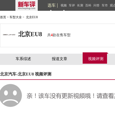
选车
视频
车评
长测
百科
问答
车市
观
首页
>
车型大全
>
北京EU8
北京EU8
共
4
款在售车型
车系综述
报道文章
视频评测
北京汽车-北京EU8 视频评测