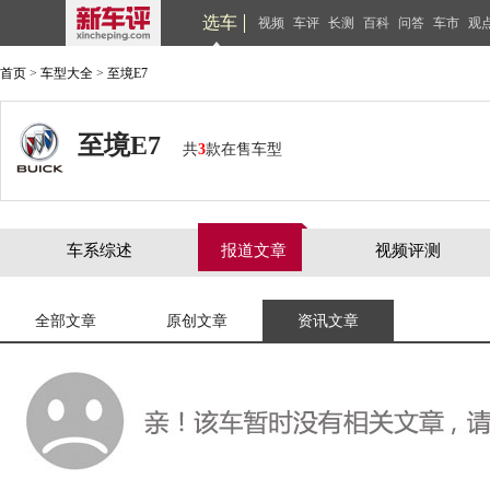
选车
视频
车评
长测
百科
问答
车市
观
首页
>
车型大全
>
至境E7
至境E7
共
3
款在售车型
车系综述
报道文章
视频评测
全部文章
原创文章
资讯文章