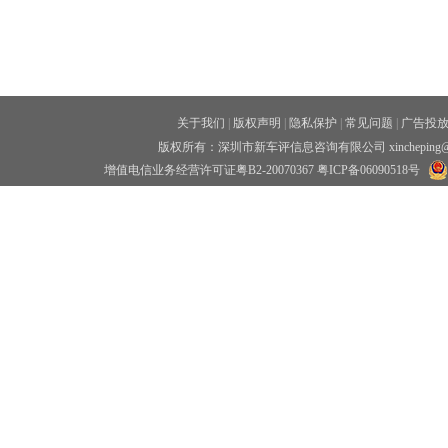
关于我们
|
版权声明
|
隐私保护
|
常见问题
|
广告投
版权所有：深圳市新车评信息咨询有限公司 xincheping
增值电信业务经营许可证粤B2-20070367
粤ICP备06090518号