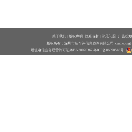
关于我们
|
版权声明
|
隐私保护
|
常见问题
|
广告投
版权所有：深圳市新车评信息咨询有限公司 xincheping
增值电信业务经营许可证粤B2-20070367
粤ICP备06090518号