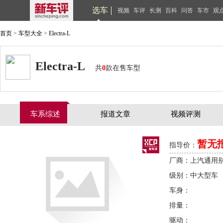
选车
视频
车评
长测
百科
问答
车市
观
首页
>
车型大全
>
Electra-L
Electra-L
共
0
款在售车型
车系综述
报道文章
视频评测
暂无
指导价：
厂商：上汽通用
级别：中大型车
车身：
排量：
驱动：