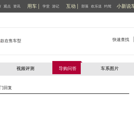
用车
互动
小新说
市
观点
资讯
学堂
游记
部落
欢乐送
约驾
快速查找
3
款在售车型
视频评测
导购问答
车系图片
门回复