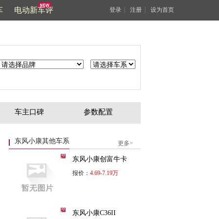
车
电动新车评
｜
｜
登录
注册
设为首页
车主口碑
参数配置
东风小康其他车系
更多>
东风小康创富牛卡
报价：
4.69-7.19万
东风小康C36II