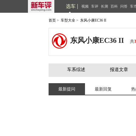
选车
视频
车评
长测
百科
问答
车
首页
>
车型大全
>
东风小康EC36 II
东风小康EC36 II
共
车系综述
报道文章
最新提问
最新回复
热