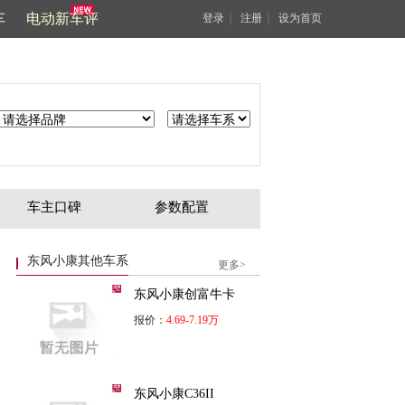
车
电动新车评
｜
｜
登录
注册
设为首页
车主口碑
参数配置
东风小康其他车系
更多>
东风小康创富牛卡
报价：
4.69-7.19万
东风小康C36II