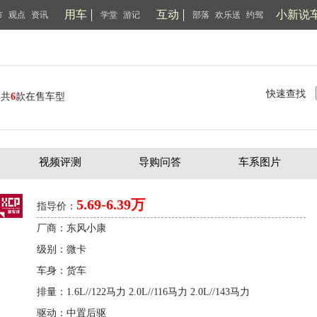
用车
互动
小新说
市
观点
资讯
学堂
游记
部落
欢乐送
约驾
快速查找
共
6
款在售车型
视频评测
导购问答
车系图片
5.69-6.39万
指导价：
厂商：东风小康
级别：微卡
车身：货车
排量：1.6L//122马力 2.0L//116马力 2.0L//143马力
驱动：中置后驱