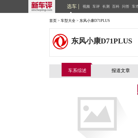
选车
视频
车评
长测
百科
问答
车
首页
>
车型大全
>
东风小康D71PLUS
东风小康D71PLUS
车系综述
报道文章