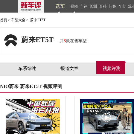
选车
视频
车评
长测
百科
问答
车市
观
首页
>
车型大全
>
蔚来ET5T
蔚来ET5T
共
3
款在售车型
车系综述
报道文章
视频评测
NIO蔚来-蔚来ET5T 视频评测