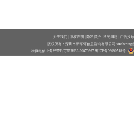
关于我们
|
版权声明
|
隐私保护
|
常见问题
|
广告投
版权所有：深圳市新车评信息咨询有限公司 xincheping
增值电信业务经营许可证粤B2-20070367
粤ICP备06090518号