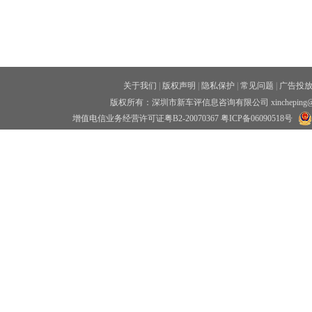
关于我们
|
版权声明
|
隐私保护
|
常见问题
|
广告投
版权所有：深圳市新车评信息咨询有限公司 xincheping
增值电信业务经营许可证粤B2-20070367
粤ICP备06090518号