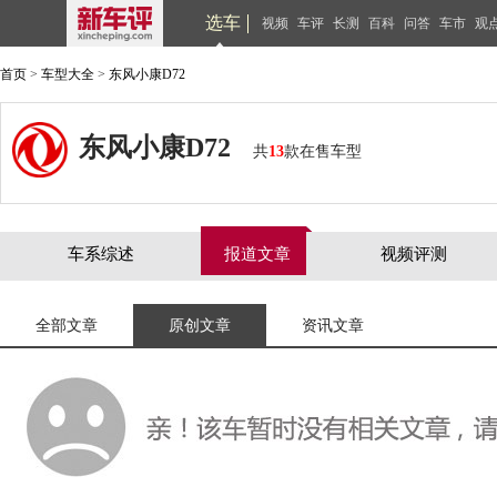
选车
视频
车评
长测
百科
问答
车市
观
首页
>
车型大全
>
东风小康D72
东风小康D72
共
13
款在售车型
车系综述
报道文章
视频评测
全部文章
原创文章
资讯文章