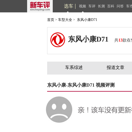
选车
视频
车评
长测
百科
问答
车
首页
>
车型大全
>
东风小康D71
东风小康D71
共
13
款在
车系综述
报道文章
东风小康-东风小康D71 视频评测