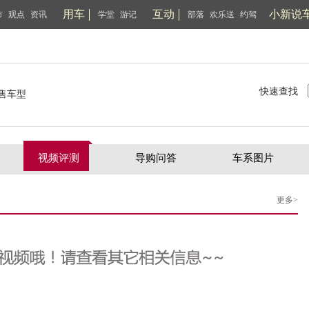
用车
互动
小新说
市
观点
资讯
学堂
游记
部落
欢乐送
约驾
快速查找
售车型
视频评测
导购问答
车系图片
更多>