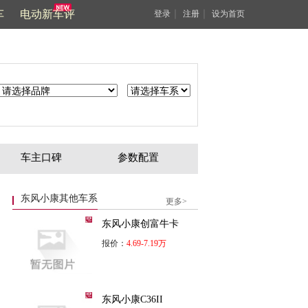
车
电动新车评
｜
｜
登录
注册
设为首页
车主口碑
参数配置
东风小康其他车系
更多>
东风小康创富牛卡
报价：
4.69-7.19万
东风小康C36II