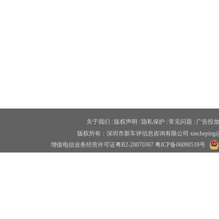
关于我们
|
版权声明
|
隐私保护
|
常见问题
|
广告投
版权所有：深圳市新车评信息咨询有限公司 xincheping
增值电信业务经营许可证粤B2-20070367
粤ICP备06090518号