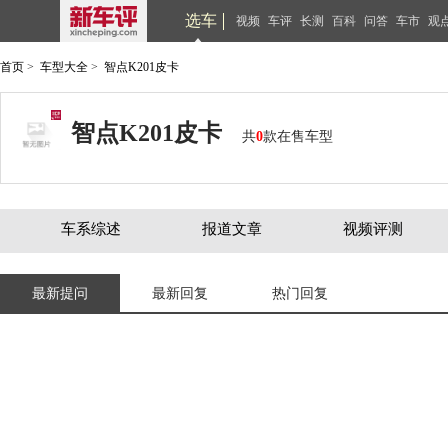
选车
视频
车评
长测
百科
问答
车市
观
首页
>
车型大全
>
智点K201皮卡
智点K201皮卡
共
0
款在售车型
车系综述
报道文章
视频评测
最新提问
最新回复
热门回复