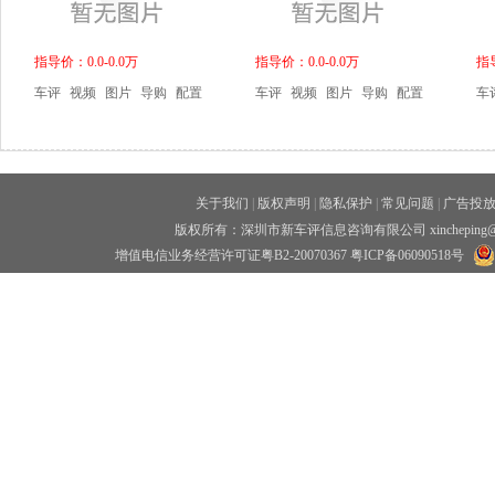
指导价：0.0-0.0万
指导价：0.0-0.0万
指导
车评
视频
图片
导购
配置
车评
视频
图片
导购
配置
车
关于我们
|
版权声明
|
隐私保护
|
常见问题
|
广告投
版权所有：深圳市新车评信息咨询有限公司 xincheping
增值电信业务经营许可证粤B2-20070367
粤ICP备06090518号