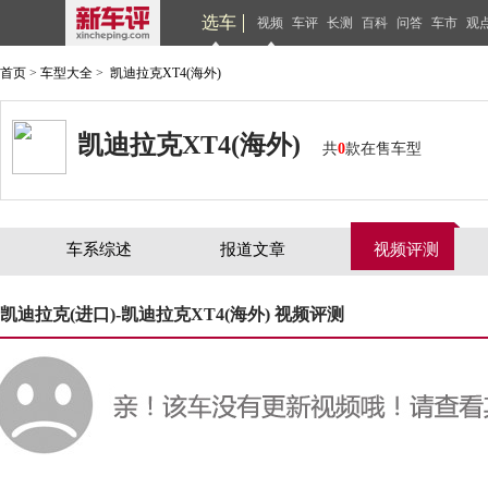
选车
视频
车评
长测
百科
问答
车市
观
首页
>
车型大全
>
凯迪拉克XT4(海外)
凯迪拉克XT4(海外)
共
0
款在售车型
车系综述
报道文章
视频评测
凯迪拉克(进口)-凯迪拉克XT4(海外) 视频评测