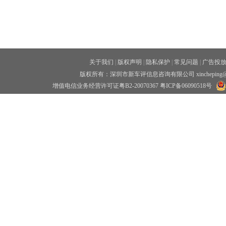
关于我们
|
版权声明
|
隐私保护
|
常见问题
|
广告投
版权所有：深圳市新车评信息咨询有限公司 xincheping
增值电信业务经营许可证粤B2-20070367
粤ICP备06090518号