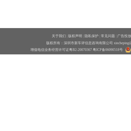
关于我们
|
版权声明
|
隐私保护
|
常见问题
|
广告投
版权所有：深圳市新车评信息咨询有限公司 xincheping
增值电信业务经营许可证粤B2-20070367
粤ICP备06090518号