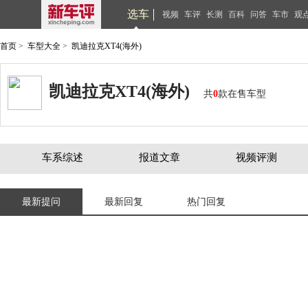
选车
视频
车评
长测
百科
问答
车市
观
首页
>
车型大全
>
凯迪拉克XT4(海外)
凯迪拉克XT4(海外)
共
0
款在售车型
车系综述
报道文章
视频评测
最新提问
最新回复
热门回复