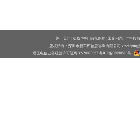
关于我们
|
版权声明
|
隐私保护
|
常见问题
|
广告投
版权所有：深圳市新车评信息咨询有限公司 xincheping
增值电信业务经营许可证粤B2-20070367
粤ICP备06090518号