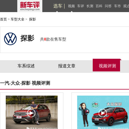
选车
视频
车评
长测
百科
问答
车市
观
首页
>
车型大全
>
探影
探影
共
0
款在售车型
车系综述
报道文章
视频评测
一汽-大众-探影 视频评测