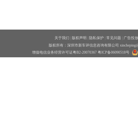
关于我们
|
版权声明
|
隐私保护
|
常见问题
|
广告投
版权所有：深圳市新车评信息咨询有限公司 xincheping
增值电信业务经营许可证粤B2-20070367
粤ICP备06090518号