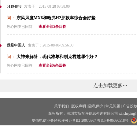
51194848
发表于：2015-08-28 08:38:00
问：
东风风度MX6和哈弗H2那款车综合会好些
热心网友已回答
查看全部5条回答
我是中国人
发表于：2015-08-06 09:56:00
问：
大神来解答，现代雅尊和别克君越哪个好？
热心网友已回答
查看全部6条回答
点击加载更多···
关于我们
|
版权声明
|
隐私保护
|
常见问题
|
广告投
版权所有：深圳市新车评信息咨询有限公司 xincheping
增值电信业务经营许可证粤B2-20070367
粤ICP备06090518号