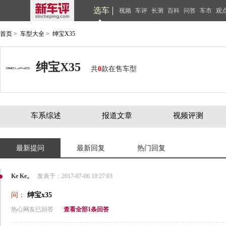
选车
视频
车评
长测
百科
问答
车市
观
首页
>
车型大全
>
绅宝X35
绅宝X35
共
0
款在售车型
车系综述
报道文章
视频评测
最新提问
最新回复
热门回复
Ke Ke。
发表于：2017-07-06 10:27:03
问：
绅宝x35
热心网友已回答
查看全部1条回答