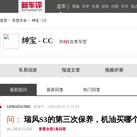
选车
视频
车评
长测
百科
问答
车市
观
首页
>
车型大全
>
绅宝 - CC
绅宝 - CC
共
0
款在售车型
车系综述
报道文章
视频评测
最新提问
最新回复
热门回复
1470143517683
发表于：2016-08-02 21:14:45
问：
瑞风S3的第三次保养，机油买哪
热心网友已回答
查看全部1条回答