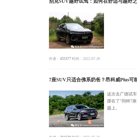
别克SUV越野试驾：如何在舒适与越野
作者：
455377
时间：2022-07-20
7座SUV只适合佛系奶爸？昂科威Plus
这次去广德试车
摆在了“同样7
题上。