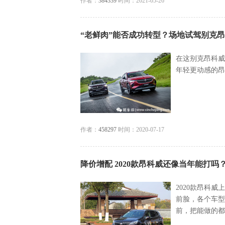
作者：
384339
时间：2021-05-26
“老鲜肉”能否成功转型？场地试驾别克昂
在这别克昂科威
年轻更动感的昂
作者：
458297
时间：2020-07-17
降价增配 2020款昂科威还像当年能打吗
2020款昂科
前脸，各个车型
前，把能做的都