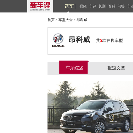
选车
视频
车评
长测
百科
问答
车
首页
>
车型大全
>
昂科威
昂科威
共
5
款在售车型
车系综述
报道文章