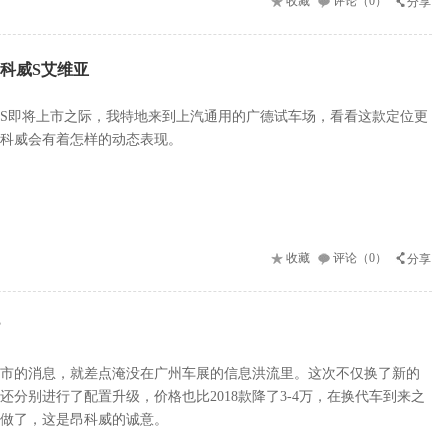
收藏
评论（0）
分享
科威S艾维亚
S即将上市之际，我特地来到上汽通用的广德试车场，看看这款定位更
科威会有着怎样的动态表现。
收藏
评论（0）
分享
？
威上市的消息，就差点淹没在广州车展的信息洪流里。这次不仅换了新的
还分别进行了配置升级，价格也比2018款降了3-4万，在换代车到来之
做了，这是昂科威的诚意。