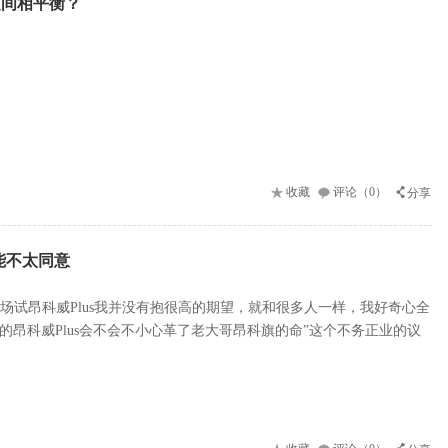
之间相平衡？
收藏
评论（0）
分享
可能不太同意
场试昂科威Plus我并没有抱很高的期望，就和很多人一样，我好奇心全
座的昂科威Plus会不会不小心革了老大哥昂科旗的命”这个不务正业的议