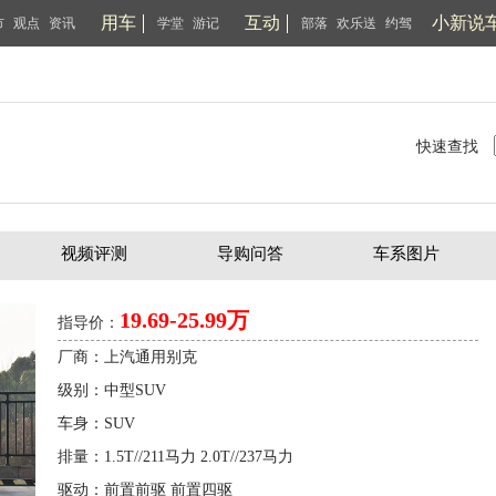
用车
互动
小新说
市
观点
资讯
学堂
游记
部落
欢乐送
约驾
快速查找
视频评测
导购问答
车系图片
19.69-25.99万
指导价：
厂商：上汽通用别克
级别：中型SUV
车身：SUV
排量：1.5T//211马力 2.0T//237马力
驱动：前置前驱 前置四驱