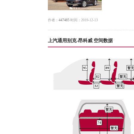
作者：
447485
时间：2019-12-13
上汽通用别克-昂科威 空间数据
95
89
暂无
82
暂无
32
暂无
暂无
74
暂无