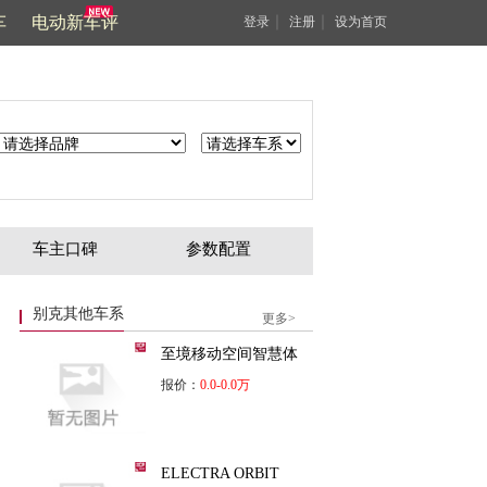
车
电动新车评
｜
｜
登录
注册
设为首页
车主口碑
参数配置
别克其他车系
更多>
至境移动空间智慧体
报价：
0.0-0.0万
ELECTRA ORBIT